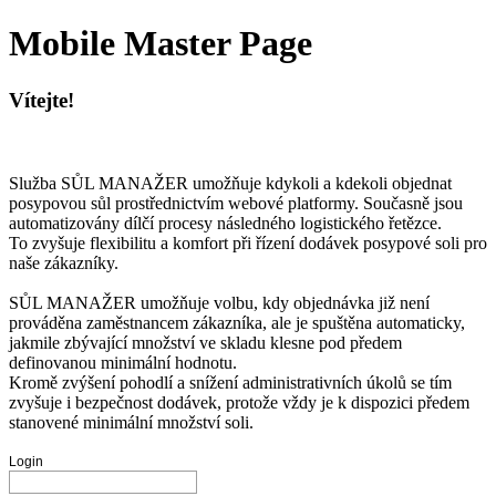
Mobile Master Page
Vítejte!
Služba SŮL MANAŽER umožňuje kdykoli a kdekoli objednat
posypovou sůl prostřednictvím webové platformy. Současně jsou
automatizovány dílčí procesy následného logistického řetězce.
To zvyšuje flexibilitu a komfort při řízení dodávek posypové soli pro
naše zákazníky.
SŮL MANAŽER umožňuje volbu, kdy objednávka již není
prováděna zaměstnancem zákazníka, ale je spuštěna automaticky,
jakmile zbývající množství ve skladu klesne pod předem
definovanou minimální hodnotu.
Kromě zvýšení pohodlí a snížení administrativních úkolů se tím
zvyšuje i bezpečnost dodávek, protože vždy je k dispozici předem
stanovené minimální množství soli.
Login